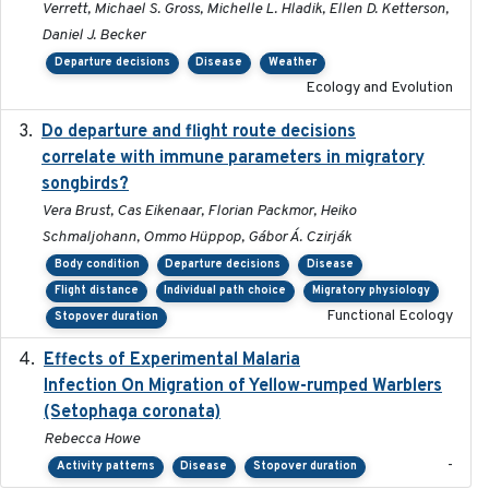
Verrett, Michael S. Gross, Michelle L. Hladik, Ellen D. Ketterson,
Daniel J. Becker
Departure decisions
Disease
Weather
Ecology and Evolution
Do departure and flight route decisions
2022-09-23
correlate with immune parameters in migratory
songbirds?
Vera Brust, Cas Eikenaar, Florian Packmor, Heiko
Schmaljohann, Ommo Hüppop, Gábor Á. Czirják
Body condition
Departure decisions
Disease
Flight distance
Individual path choice
Migratory physiology
Functional Ecology
Stopover duration
Effects of Experimental Malaria
2022-01-25
Infection On Migration of Yellow-rumped Warblers
(Setophaga coronata)
Rebecca Howe
-
Activity patterns
Disease
Stopover duration