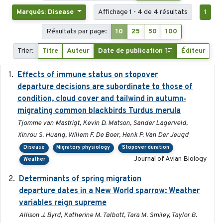
Marqués: Disease
Affichage 1 - 4 de 4 résultats
1
Résultats par page:
10
25
50
100
Trier:
Titre
Auteur
Date de publication
Éditeur
Effects of immune status on stopover
2024-12-12
departure decisions are subordinate to those of
condition, cloud cover and tailwind in autumn‐
migrating common blackbirds Turdus merula
Tjomme van Mastrigt, Kevin D. Matson, Sander Lagerveld,
Xinrou S. Huang, Willem F. De Boer, Henk P. Van Der Jeugd
Disease
Migratory physiology
Stopover duration
Journal of Avian Biology
Weather
Determinants of spring migration
2024-02-22
departure dates in a New World sparrow: Weather
variables reign supreme
Allison J. Byrd, Katherine M. Talbott, Tara M. Smiley, Taylor B.