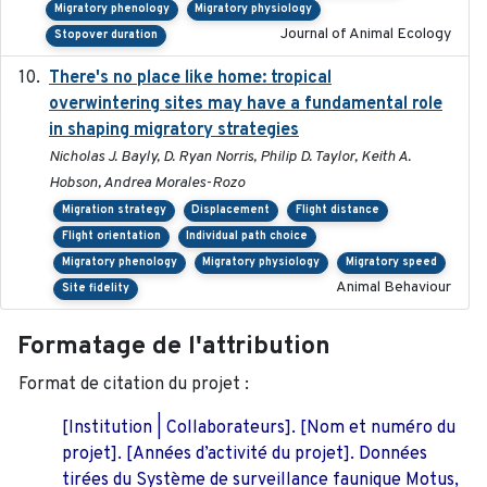
Migratory phenology
Migratory physiology
Journal of Animal Ecology
Stopover duration
There's no place like home: tropical
2020-04-01
overwintering sites may have a fundamental role
in shaping migratory strategies
Nicholas J. Bayly, D. Ryan Norris, Philip D. Taylor, Keith A.
Hobson, Andrea Morales-Rozo
Migration strategy
Displacement
Flight distance
Flight orientation
Individual path choice
Migratory phenology
Migratory physiology
Migratory speed
Animal Behaviour
Site fidelity
Formatage de l'attribution
Format de citation du projet :
[Institution | Collaborateurs]. [Nom et numéro du
projet]. [Années d’activité du projet]. Données
tirées du Système de surveillance faunique Motus,