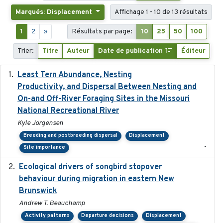
Marqués: Displacement
Affichage 1 - 10 de 13 résultats
1
2
»
Résultats par page:
10
25
50
100
Trier:
Titre
Auteur
Date de publication
Éditeur
Least Tern Abundance, Nesting
2025-12
Productivity, and Dispersal Between Nesting and
On-and Off-River Foraging Sites in the Missouri
National Recreational River
Kyle Jorgensen
Breeding and postbreeding dispersal
Displacement
-
Site importance
Ecological drivers of songbird stopover
2024-04-23
behaviour during migration in eastern New
Brunswick
Andrew T. Beauchamp
Activity patterns
Departure decisions
Displacement