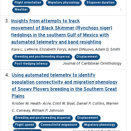
Flight orientation
Migratory physiology
Stopover duration
-
Weather
Insights from attempts to track
2023-10-03
movement of Black Skimmer (Rynchops niger)
fledglings in the southern Gulf of Mexico with
automated telemetry and band resighting
Kara L. Lefevre, Elizabeth Forys, Adam DiNuovo, Adam D. Smith
Breeding and postbreeding dispersal
Displacement
Journal of Caribbean Ornithology
Post-fledging latency
Using automated telemetry to identify
2022-01-20
population connectivity and migration phenology
of Snowy Plovers breeding in the Southern Great
Plains
Kristen M. Heath-Acre, Clint W. Boal, Daniel P. Collins, Warren
C. Conway, William P. Johnson
Breeding and postbreeding dispersal
Displacement
Flight speed
Connectivité migratoire
Migratory phenology