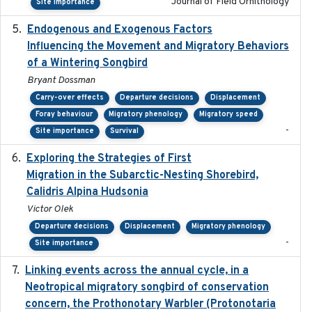
Journal of Field Ornithology
Site importance
Endogenous and Exogenous Factors
2021-12
Influencing the Movement and Migratory Behaviors
of a Wintering Songbird
Bryant Dossman
Carry-over effects
Departure decisions
Displacement
Foray behaviour
Migratory phenology
Migratory speed
-
Site importance
Survival
Exploring the Strategies of First
2021-11-15
Migration in the Subarctic-Nesting Shorebird,
Calidris Alpina Hudsonia
Victor Olek
Departure decisions
Displacement
Migratory phenology
-
Site importance
Linking events across the annual cycle, in a
2021
Neotropical migratory songbird of conservation
concern, the Prothonotary Warbler (Protonotaria