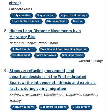
citrea)
Elizabeth Ames
Body condition
Displacement
Migratory phenology
-
Reproductive success
Site importance
Survival
Hidden Long-Distance Movements by a
2020-08-20
Migratory Bird
Nathan W. Cooper, Peter P. Marra
Activity patterns
Breeding and postbreeding dispersal
Displacement
Foray behaviour
Site importance
Current Biology
Stopover refueling, movement, and
2020-08-08
departure decisions in the White-throated
Sparrow: the influence of intrinsic and extrinsic
factors during spring migration
Andrew T. Beauchamp, Christopher G. Guglielmo, Yolanda E.
Morbey
Activity patterns
Departure decisions
Displacement