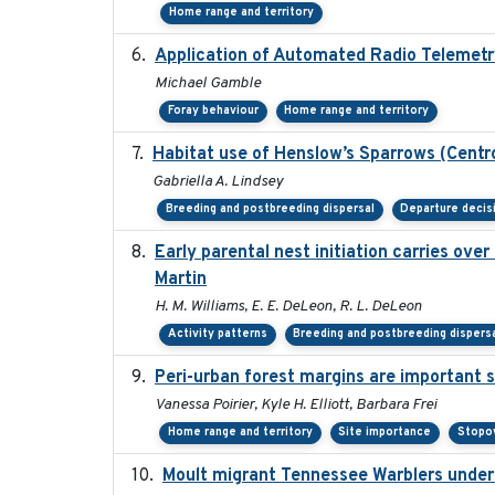
Home range and territory
Application of Automated Radio Telemetr
Michael Gamble
Foray behaviour
Home range and territory
Habitat use of Henslow’s Sparrows (Centr
Gabriella A. Lindsey
Breeding and postbreeding dispersal
Departure decis
Early parental nest initiation carries ove
Martin
H. M. Williams, E. E. DeLeon, R. L. DeLeon
Activity patterns
Breeding and postbreeding dispers
Peri-urban forest margins are important s
Vanessa Poirier, Kyle H. Elliott, Barbara Frei
Home range and territory
Site importance
Stopov
Moult migrant Tennessee Warblers underg