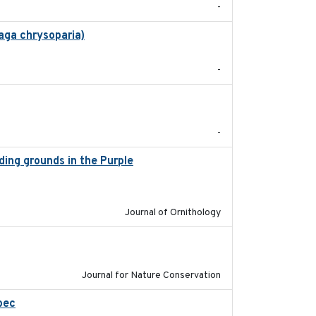
-
aga chrysoparia)
2024-09
-
2024-05
-
eding grounds in the Purple
2024-03-01
Journal of Ornithology
2024-01-01
Journal for Nature Conservation
bec
2023-10-19