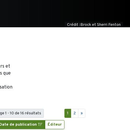
Crédit :Brock et Sherri Fenton
rs et
is que
isation
ge 1 - 10 de 16 résultats
1
2
»
Date de publication
Éditeur