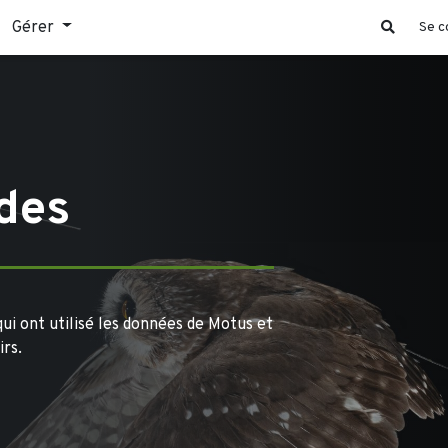
Gérer
Se c
 des
ui ont utilisé les données de Motus et
irs.