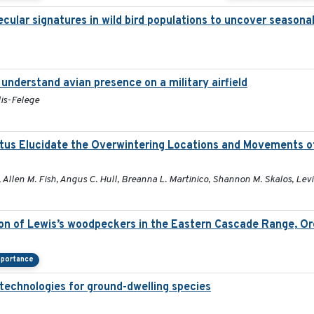
ecular signatures in wild bird populations to uncover seasona
nderstand avian presence on a military airfield
lis-Felege
tus Elucidate the Overwintering Locations and Movements o
 Allen M. Fish, Angus C. Hull, Breanna L. Martinico, Shannon M. Skalos, Levi
tion of Lewis’s woodpeckers in the Eastern Cascade Range, O
mportance
technologies for ground-dwelling species