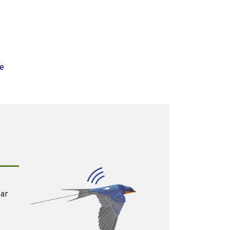
ue
par