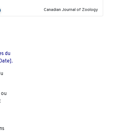
Canadian Journal of Zoology
es du
Date].
du
 ou
t
ans