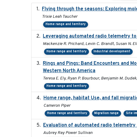
Flying through the seasons: Exploring mol
Trixie Leah Taucher
Home range and territory
Leveraging automated radio telemetry to u
Mackenzie R. Prichard, Levin C. Brandt, Susan N. El
Home range and territory
Industrial development
Rings and Pings: Band Encounters and Mo
Western North America
Teresa E. Ely, Ryan P. Bourbour, Benjamin M. Dudek,
Home range and territory
Home range, habitat Use, and fall migra
Cameron Piper
Home range and territory
Migration range
Site i
Evaluation of automated radio telemetry 
Aubrey Ray Power Sullivan