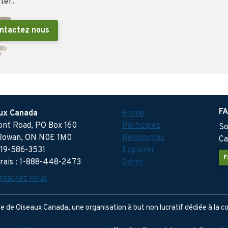
uter.
ntactez nous
FA
ux Canada
Home
ront Road, PO Box 160
Participez
So
Rowan, ON N0E 1M0
Ressources
Ca
519-586-3531
Explorer
F
frais : 1-888-448-2473
Gérer
ntactez nous
de Oiseaux Canada, une organisation à but non lucratif dédiée à la c