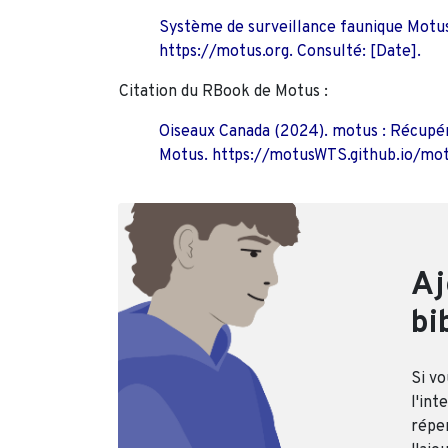
Système de surveillance faunique Motus
https://motus.org. Consulté: [Date].
Citation du RBook de Motus :
Oiseaux Canada (2024). motus : Récupér
Motus. https://motusWTS.github.io/mot
Aj
bi
Si vo
l'int
réper