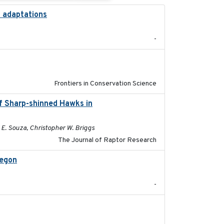
l adaptations
2026-08
-
2026
Frontiers in Conservation Science
f Sharp-shinned Hawks in
2025-10-15
 E. Souza, Christopher W. Briggs
The Journal of Raptor Research
regon
2025-05
-
2024-12