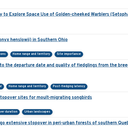
y to Explore Space Use of Golden-cheeked Warblers (Setoph
onyx henslowii) in Southern Ohio
ions
Home range and territory
Site importance
r to the departure date and quality of fledglings from the bre
al
Home range and territory
Post-fledging latency
topover sites for moult-migrating songbirds
er duration
Urban landscapes
o extensive stopover in peri-urban forests of southern Que