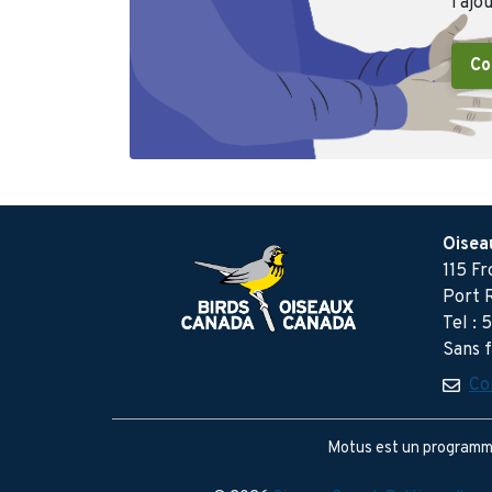
l'ajo
Co
Oisea
115 F
Port 
Tel : 
Sans 
Co
Motus est un programme 