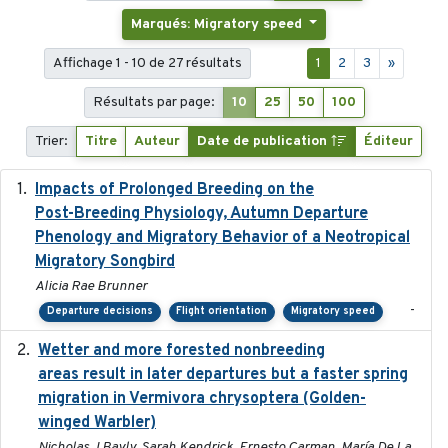
Marqués: Migratory speed
Affichage 1 - 10 de 27 résultats
1
2
3
»
Résultats par page:
10
25
50
100
Trier:
Titre
Auteur
Date de publication
Éditeur
Impacts of Prolonged Breeding on the
2025-12
Post-Breeding Physiology, Autumn Departure
Phenology and Migratory Behavior of a Neotropical
Migratory Songbird
Alicia Rae Brunner
-
Departure decisions
Flight orientation
Migratory speed
Wetter and more forested nonbreeding
2025-05-23
areas result in later departures but a faster spring
migration in Vermivora chrysoptera (Golden-
winged Warbler)
Nicholas J Bayly, Sarah Kendrick, Ernesto Carman, María De La