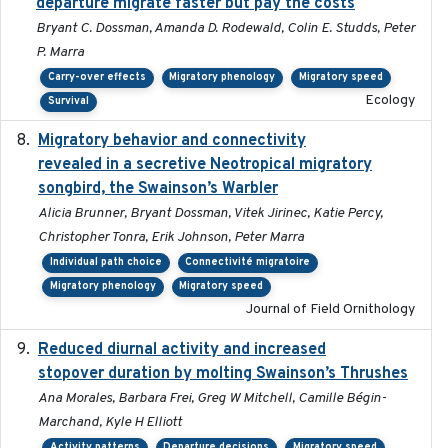
departure migrate faster but pay the costs
Bryant C. Dossman, Amanda D. Rodewald, Colin E. Studds, Peter
P. Marra
Carry-over effects
Migratory phenology
Migratory speed
Ecology
Survival
Migratory behavior and connectivity
2022-09-26
revealed in a secretive Neotropical migratory
songbird, the Swainson’s Warbler
Alicia Brunner, Bryant Dossman, Vitek Jirinec, Katie Percy,
Christopher Tonra, Erik Johnson, Peter Marra
Individual path choice
Connectivité migratoire
Migratory phenology
Migratory speed
Journal of Field Ornithology
Reduced diurnal activity and increased
2022-04-08
stopover duration by molting Swainson’s Thrushes
Ana Morales, Barbara Frei, Greg W Mitchell, Camille Bégin-
Marchand, Kyle H Elliott
Activity patterns
Departure decisions
Migratory speed