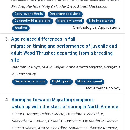
Paz Angulo-Irola, Yuly Caicedo-Ortiz, Stuart Mackenzie
Carry-over effects
Departure decisions
Connectivité migratoire
Migratory speed
Site importance
Ornithological Applications
Weather
Age-related differences in fall
2025-05-06
migration timing and performance of juvenile and
adult Wood Thrushes departing from a breeding
site
Brendan P. Boyd, Sue M. Hayes, Anna Agazzi Migotto, Bridget J.
M. Stutchbury
Departure decisions
Flight speed
Migratory speed
Movement Ecology
Springing forward: Migrating songbirds
2023-11-16
catch up with the start of spring in North America
Claire E. Nemes, Peter P. Marra, Theodore J. Zenzal Jr,
Samantha A. Collins, Bryant C. Dossman, Alexander R. Gerson,
Camila Gómez, Ana M. González, Mariamar Gutierrez Ramirez,