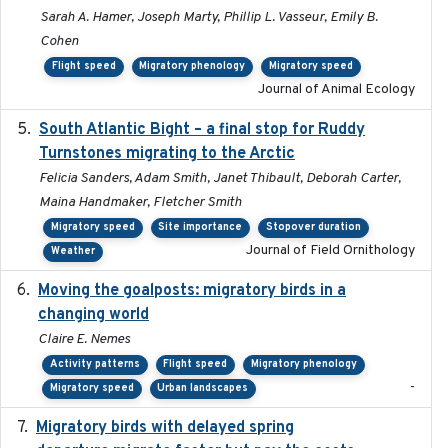
Sarah A. Hamer, Joseph Marty, Phillip L. Vasseur, Emily B.
Cohen
Flight speed
Migratory phenology
Migratory speed
Journal of Animal Ecology
South Atlantic Bight – a final stop for Ruddy
2023
Turnstones migrating to the Arctic
Felicia Sanders, Adam Smith, Janet Thibault, Deborah Carter,
Maina Handmaker, Fletcher Smith
Migratory speed
Site importance
Stopover duration
Journal of Field Ornithology
Weather
Moving the goalposts: migratory birds in a
2023
changing world
Claire E. Nemes
Activity patterns
Flight speed
Migratory phenology
-
Migratory speed
Urban landscapes
Migratory birds with delayed spring
2022-10-13